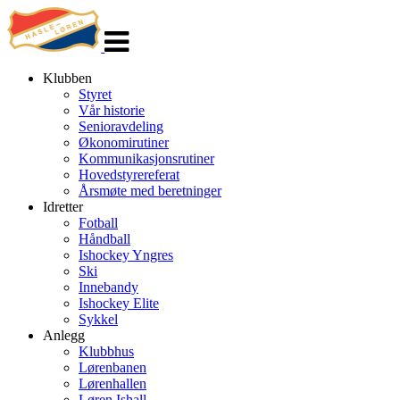
Veksle
navigasjon
Klubben
Styret
Vår historie
Senioravdeling
Økonomirutiner
Kommunikasjonsrutiner
Hovedstyrereferat
Årsmøte med beretninger
Idretter
Fotball
Håndball
Ishockey Yngres
Ski
Innebandy
Ishockey Elite
Sykkel
Anlegg
Klubbhus
Lørenbanen
Lørenhallen
Løren Ishall