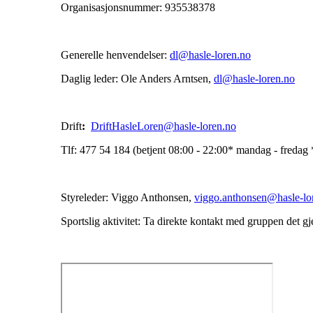
Organisasjonsnummer: 935538378
Generelle henvendelser:
dl@hasle-loren.no
Daglig leder: Ole Anders Arntsen,
dl@hasle-loren.no
Drift
:
DriftHasleLoren@hasle-loren.no
Tlf: 477 54 184 (betjent 08:00 - 22:00* mandag - fredag
Styreleder: Viggo Anthonsen,
viggo.anthonsen@hasle-lo
Sportslig aktivitet: Ta direkte kontakt med gruppen det g