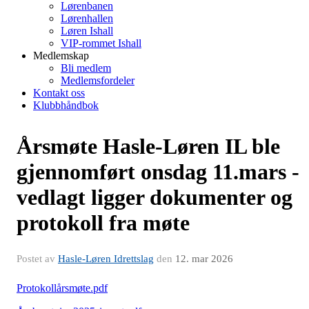
Lørenbanen
Lørenhallen
Løren Ishall
VIP-rommet Ishall
Medlemskap
Bli medlem
Medlemsfordeler
Kontakt oss
Klubbhåndbok
Årsmøte Hasle-Løren IL ble
gjennomført onsdag 11.mars -
vedlagt ligger dokumenter og
protokoll fra møte
Postet av
Hasle-Løren Idrettslag
den
12. mar 2026
Protokollårsmøte.pdf